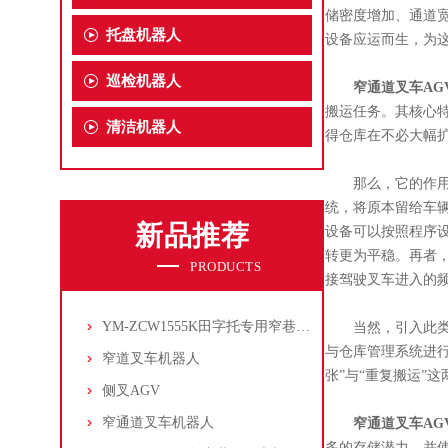
储密度增加、通道
托盘机器人
设备应运而生，为
巡检机器人
窄通道叉车AG
搬运任务。其核心
清洁机器人
得仓库在不必大幅
那么，它的作用具
统，将原本留给车
新品推荐
设备可以按照程序
转更为平稳。再者
PRODUCTS
接驾驶叉车进入的
YM-ZCW1555K田字托专用窄巷道叉车机器人
当然，引入此类自
与仓库管理系统进
窄道叉车机器人
张”与“重复搬运”
侧叉AGV
窄通道叉车机器人
窄通道叉车AG
多的存储潜力，并