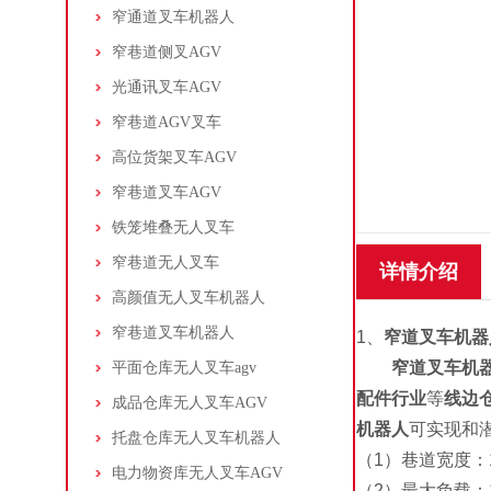
窄通道叉车机器人
窄巷道侧叉AGV
光通讯叉车AGV
窄巷道AGV叉车
高位货架叉车AGV
窄巷道叉车AGV
铁笼堆叠无人叉车
窄巷道无人叉车
详情介绍
高颜值无人叉车机器人
窄巷道叉车机器人
1、
窄道叉车机器
窄道叉车机
平面仓库无人叉车agv
配件行业
等
线边
成品仓库无人叉车AGV
机器人
可实现和潜
托盘仓库无人叉车机器人
（1）巷道宽度：1
电力物资库无人叉车AGV
（2）最大负载：1