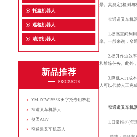
景。其测定(检测与
托盘机器人
窄通道叉车机器
巡检机器人
1.提高空间利用
清洁机器人
率。一般来说，窄
2.提升作业效率
和堆垛任务。此外
新品推荐
3.降低人力成本
PRODUCTS
人可以代替人工完
YM-ZCW1555K田字托专用窄巷道叉车机器人
窄通道叉车机
窄道叉车机器人
侧叉AGV
1.日常维护(每班
窄通道叉车机器人
-清洁：清除车身