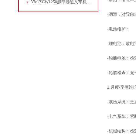
YM-ZCW1250超窄巷道叉车机器人
-润滑：对导向轮
-电池维护：
-锂电池：放电深度
-铅酸电池：检查电
-轮胎检查：充气式轮
2.月度/季度维
-液压系统：更换液
-电气系统：紧固接
-机械结构：检查门架