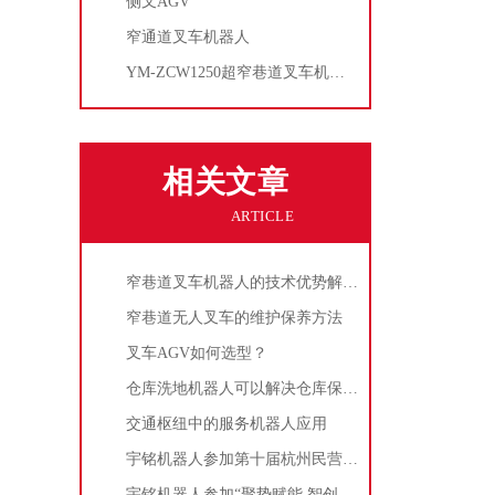
侧叉AGV
窄通道叉车机器人
YM-ZCW1250超窄巷道叉车机器人
相关文章
ARTICLE
窄巷道叉车机器人的技术优势解析：重构高密度仓储效率新边界
窄巷道无人叉车的维护保养方法
叉车AGV如何选型？
仓库洗地机器人可以解决仓库保洁哪些难点？
交通枢纽中的服务机器人应用
宇铭机器人参加第十届杭州民营企业牵手一带一路 国家（地区）对接会
宇铭机器人参加“聚势赋能 智创未来”专场路演活动