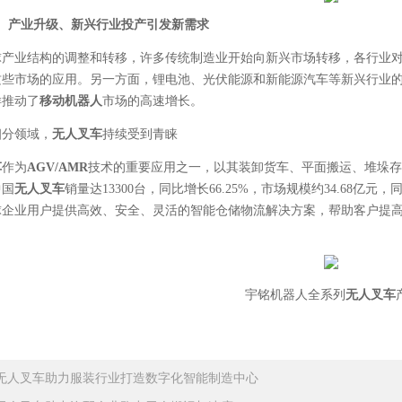
、产业升级、新兴行业投产引发新需求
球产业结构的调整和转移，许多传统制造业开始向新兴市场转移，各行业
这些市场的应用。另一方面，锂电池、光伏能源和新能源汽车等新兴行业
样推动了
移动机器人
市场的高速增长。
细分领域，
无人叉车
持续受到青睐
车
作为
AGV/AMR
技术的重要应用之一，以其装卸货车、平面搬运、堆垛存
中国
无人叉车
销量达
13300台
，同比增长
66.25%
，市场规模约
34.68亿元
，
球企业用户提供高效、安全、灵活的智能仓储物流解决方案，帮助客户提
宇铭机器人
全系列
无人叉车
无人叉车助力服装行业打造数字化智能制造中心