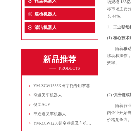
托盘机器人
场规模 18
标市场主要分
巡检机器人
长 44%。
1、
工业
移动
清洁机器人
(1)
核心技术
随着
移
移动和操作
新品推荐
效率。
PRODUCTS
YM-ZCW1555K田字托专用窄巷道叉车机器人
(2)
供应链成
窄道叉车机器人
侧叉AGV
随着行
内企业开始
窄通道叉车机器人
价格竞争力
YM-ZCW1250超窄巷道叉车机器人