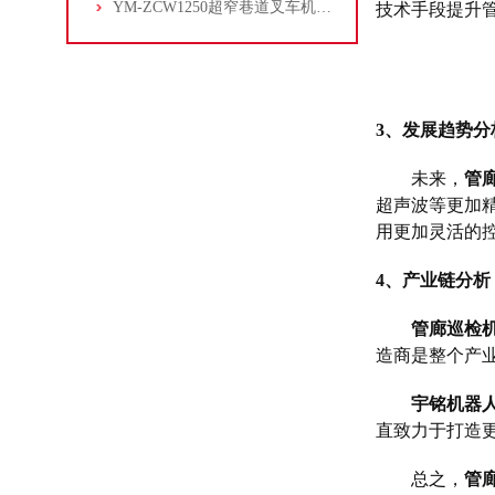
YM-ZCW1250超窄巷道叉车机器人
技术手段提升
3
、发展趋势分
未来，
管
超声波等更加
用更加灵活的
4、
产业链分析
管廊巡检
造商是整个产
宇铭
机器
直致力于打造
总之，
管