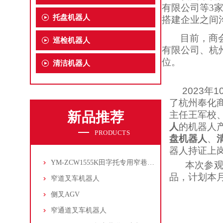
有限公司等
3
托盘机器人
搭建企业之间
目前，商
巡检机器人
有限公司、杭
位。
清洁机器人
2023年1
了杭州奉化
新品推荐
主任王军校
人
的机器人
PRODUCTS
盘机器人
、
器人持证上
YM-ZCW1555K田字托专用窄巷道叉车机器人
本次参观为
品，计划本
窄道叉车机器人
侧叉AGV
窄通道叉车机器人