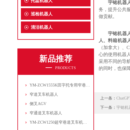
托盘机器人
宇铭机器
务
，
提升公共
巡检机器人
做贡献
。
清洁机器人
宇铭机器
人
、
料箱机器
（加拿大）、C
心的使用机器
新品推荐
采用不同的导
PRODUCTS
的同时，也保
YM-ZCW1555K田字托专用窄巷道叉车机器人
窄道叉车机器人
上一条：
Chat
侧叉AGV
下一条：
宇铭机
窄通道叉车机器人
YM-ZCW1250超窄巷道叉车机器人