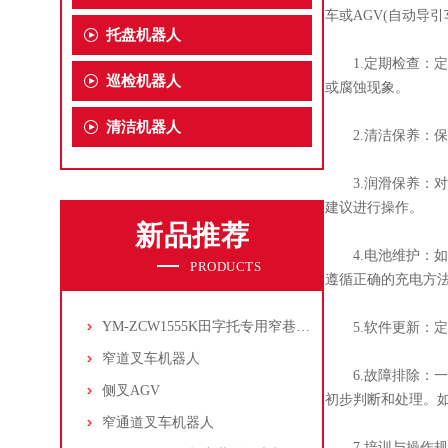
车或AGV(自动导
托盘机器人
1.定期检查：定
巡检机器人
或腐蚀现象。
清洁机器人
2.清洁保养：保
3.润滑保养：对
建议进行操作。
新品推荐
4.电池维护：如
PRODUCTS
遵循正确的充电方
YM-ZCW1555K田字托专用窄巷道叉车机器人
5.软件更新：定
窄道叉车机器人
6.故障排除：一
侧叉AGV
初步判断和处理。
窄通道叉车机器人
7.培训与操作规