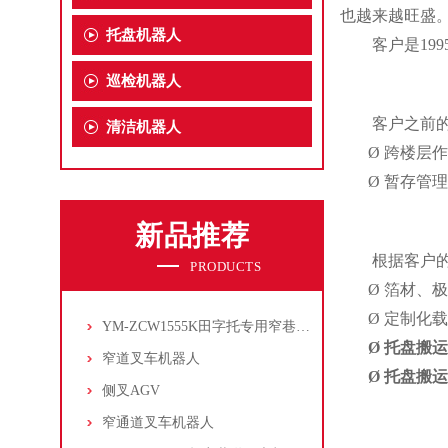
也越来越旺盛
托盘机器人
客户是
1
巡检机器人
客户之前
清洁机器人
Ø
跨楼层作
Ø
暂存管理
新品推荐
根据客户
PRODUCTS
Ø
箔材、极
Ø
定制化载
YM-ZCW1555K田字托专用窄巷道叉车机器人
Ø
托盘搬运
窄道叉车机器人
Ø
托盘搬运
侧叉AGV
窄通道叉车机器人