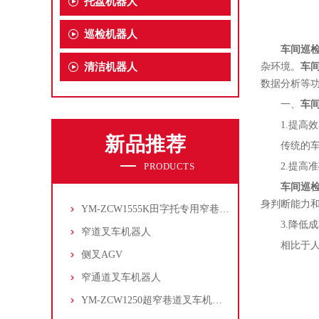
托盘机器人
巡检机器人
车间巡
清洁机器人
杂环境。
车
数据分析等
一、
车
1.提高
新品推荐
传统的
PRODUCTS
2.提高
车间巡
身判断能力
YM-ZCW1555K田字托专用窄巷道叉车机器人
3.降低
窄道叉车机器人
相比于
侧叉AGV
窄通道叉车机器人
YM-ZCW1250超窄巷道叉车机器人