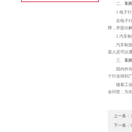
二、
车
1.电子
在电子
障，并提出
2.汽车
汽车制
器人还可以
三、
车
国内外
个行业得到
随着工
会问世，为
上一条：
下一条：