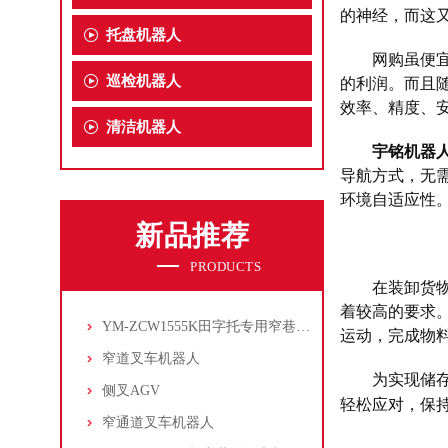
的神经，而这
托盘机器人
网购虽便
巡检机器人
的利润。而且
效率、精度、
清洁机器人
宇铭
机器
导航方式，无
环境自适应性
新品推荐
PRODUCTS
在装卸货
着较高的要求
YM-ZCW1555K田字托专用窄巷道叉车机器人
运动，完成物
窄道叉车机器人
为实现储
侧叉AGV
轻松应对，保
窄通道叉车机器人