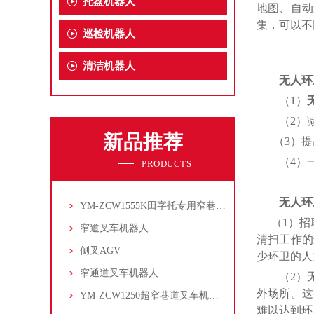
托盘机器人
地图、自动
集，可以不
巡检机器人
清洁机器人
无人环
（
1）
（
2）
新品推荐
（
3）
提
（
4）
PRODUCTS
无人环
YM-ZCW1555K田字托专用窄巷道叉车机器人
（
1）
招
窄道叉车机器人
清扫工作的
侧叉AGV
少
环卫
的人
窄通道叉车机器人
（
2）
外场所。这
YM-ZCW1250超窄巷道叉车机器人
难以达到环