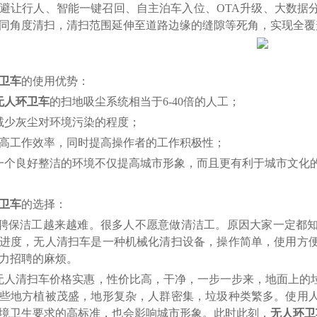
避让行人、智能一键召回、自主泊车入位、
OTA升级、大数据
同角度清扫，清扫范围延伸至道路边缘的缝隙等死角，实现全覆
卫车
的使用优势：
无人环卫车
的扫地吸尘系统相当于
6-40倍的人工；
减少灰尘对环境污染的程度；
高工作效率，同时提高操作者的工作积极性；
一个良好整洁的环境不仅提高城市形象，而且更有利于城市文化
卫车
的选择：
聘保洁工越来越难。很多人不愿意做清洁工。原因大家一定都
进度，无人清扫车是一种机械化清扫设备，操作简单，使用方
力招聘的麻烦。
无人清扫车价格实惠，性价比高，干净，一步一步来，
地面
上的
些地方植被茂盛，地形复杂，人群密集，垃圾种类繁多。使用
境卫生要求的高标准，也会影响城市形象。此时此刻，
无人环卫