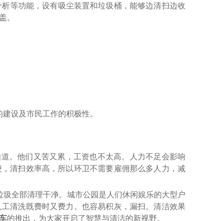
分析等功能，设有吸尘装置和垃圾桶，能够边清扫边收
盖。
的建设及市民工作的积极性。
知道。他们又苦又累，工资也不太高。人力不足会影响
便，清扫效率高，所以
环卫
不需要雇佣那么多人力，减
垃圾全部清理干净。城市公园是人们休闲娱乐的大型户
人工清洗既费时又费力。也容易积灰，漏扫。清洁效果
车
的推出，为大家开启了智慧与清洁的新视野。