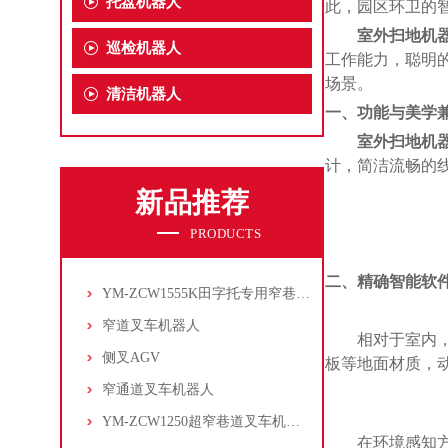
托盘机器人
此，园区环卫的
室外扫地机
巡检机器人
工作能力，聪明
场景。
清洁机器人
一
、
功能与美学
室外扫地机
计，简洁流畅的
新品推荐
PRODUCTS
二
、
精确智能软
YM-ZCW1555K田字托专用窄巷道叉车机器人
窄道叉车机器人
相对于室内
侧叉AGV
板等地面材质，
窄通道叉车机器人
YM-ZCW1250超窄巷道叉车机器人
在环境感知