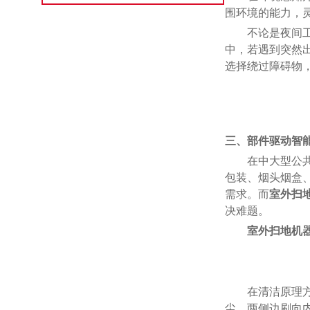
围环境的能力，
不论是夜间
中，若遇到突然
选择绕过障碍物
三
、
部件驱动智
在中大型公
包装、烟头烟盒
需求。而
室外扫
决难题。
室外扫地机
在清洁原理
尘。两侧边刷向