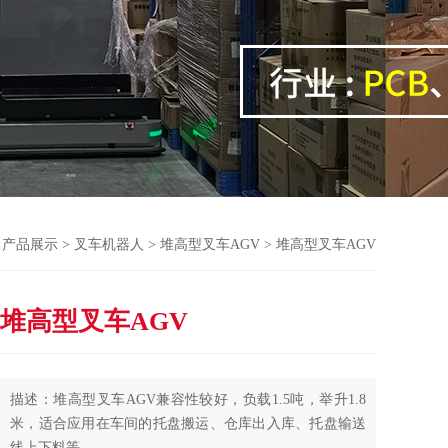
>
产品展示
>
叉车机器人
>
堆高型叉车AGV
> 堆高型叉车AGV
堆高型叉车AGV
描述：堆高型叉车AGV兼容性较好，负载1.5吨，举升1.8
米，适合应用在车间的托盘搬运、仓库出入库、托盘输送
线上下料等。