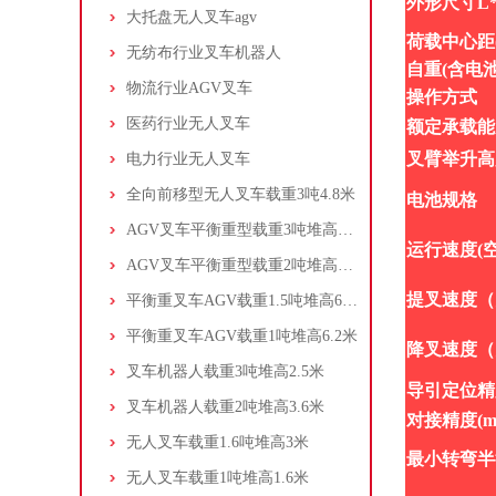
外形尺寸
L
大托盘无人叉车agv
荷载中心距
无纺布行业叉车机器人
自重
(
含电
物流行业AGV叉车
操作方式
医药行业无人叉车
额定承载能
叉臂举升高
电力行业无人叉车
全向前移型无人叉车载重3吨4.8米
电池规格
AGV叉车平衡重型载重3吨堆高2米
运行速度
(
AGV叉车平衡重型载重2吨堆高3米
提叉速度（
平衡重叉车AGV载重1.5吨堆高6.2米
平衡重叉车AGV载重1吨堆高6.2米
降叉速度（
叉车机器人载重3吨堆高2.5米
导引定位精
叉车机器人载重2吨堆高3.6米
对接精度
(
m
无人叉车载重1.6吨堆高3米
最小转弯半
无人叉车载重1吨堆高1.6米