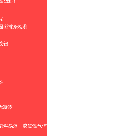
性凸起）
光
围碰撞条检测
按钮
m²
无凝露
易燃易爆、腐蚀性气体