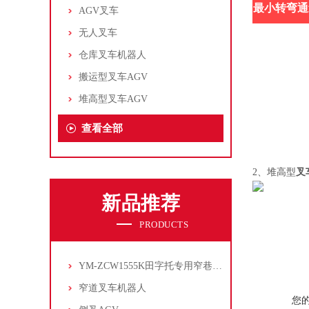
最小转弯通
AGV叉车
无人叉车
仓库叉车机器人
搬运型叉车AGV
堆高型叉车AGV
查看全部
2、堆高型
叉
新品推荐
PRODUCTS
YM-ZCW1555K田字托专用窄巷道叉车机器人
窄道叉车机器人
您