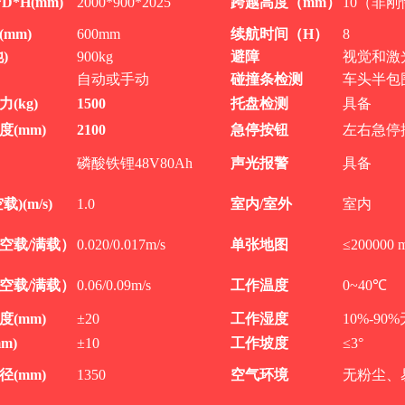
*D*H(mm)
2000*900*2025
跨越高度（
mm）
10
（非刚
(
mm)
600mm
续航时间（
H
）
8
池
)
900kg
避障
视觉和激
自动或手动
碰撞条检测
车头半包
力
(kg)
1500
托盘检测
具备
度
(mm)
2100
急停按钮
左右急停
磷酸铁锂
48V80Ah
声光报警
具备
空载
)(
m/s)
1.0
室内
/
室外
室内
空载
/
满载）
0.020/0.017m/s
单张地图
≤200000 
空载
/
满载）
0.06/0.09m/s
工作温度
0~40℃
度
(mm)
±20
工作湿度
10%-90%
m)
±10
工作坡度
≤
3°
径
(mm)
1350
空气环境
无粉尘、