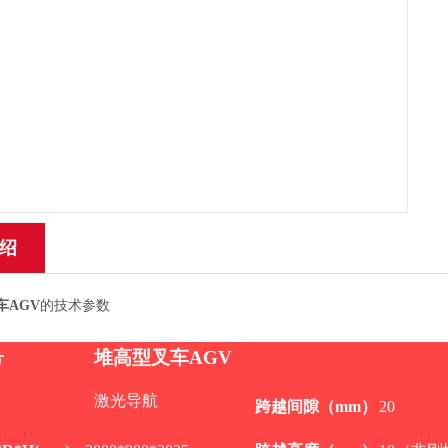
绍
车AGV
的技术参数
号
堆高型叉车
AGV
激光
导航
跨越间隙（
mm
）
20