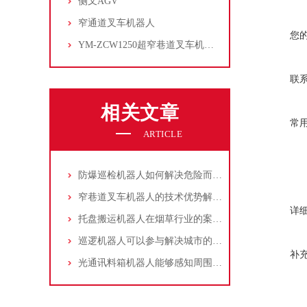
侧叉AGV
窄通道叉车机器人
您
YM-ZCW1250超窄巷道叉车机器人
联
相关文章
常
ARTICLE
防爆巡检机器人如何解决危险而又繁琐的任务？
窄巷道叉车机器人的技术优势解析：重构高密度仓储效率新边界
详
托盘搬运机器人在烟草行业的案例分享
巡逻机器人可以参与解决城市的哪些安全问题？
补
光通讯料箱机器人能够感知周围环境