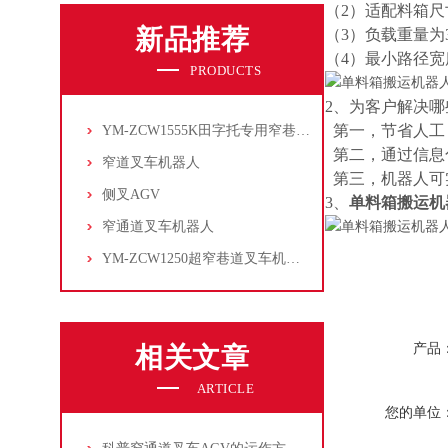
（2）适配料箱尺寸：
新品推荐
（3）负载重量为30k
（4）最小路径宽
PRODUCTS
2、为客户解决哪
第一，节省人工
YM-ZCW1555K田字托专用窄巷道叉车机器人
第二，通过信息
窄道叉车机器人
第三，机器人可
侧叉AGV
3、
单料箱搬运机
窄通道叉车机器人
YM-ZCW1250超窄巷道叉车机器人
产品
相关文章
ARTICLE
您的单位