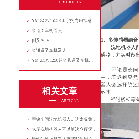
PRODUCTS
YM-ZCW1555K田字托专用窄巷道叉车机器人
窄道叉车机器人
1、
多传感器融合
侧叉AGV
洗地机器人
窄通道叉车机器人
碍物，并实时做
YM-ZCW1250超窄巷道叉车机器人
不论是夜间
中，若遇到突然
器人会选择绕过
相关文章
效率。
经过楼梯等
ARTICLE
宇铭车间洗地机器人走进太极集团数字化车间
仓库洗地机器人可以解决仓库保洁哪些难点？