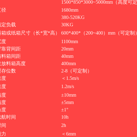
1500*850*3000~5000mm（高度
直径
1680mm
380-520KG
额定负载
30KG
料箱或纸箱尺寸（长*宽*高）
600*400*（200~400）mm（可定制
宽度
1100mm
背靠背间距
20mm
与料箱间距
40mm
取放料箱高度
400mm
缓存位数
2-8（可定制）
速度
＜1.5m/s
速度
1.2m/s
精度
±10mm
精度
±5mm
角度
±1°
续航时间
10h
时间
2h
能力
＜6mm