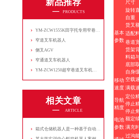
新品推荐
尺寸
旋转
PRODUCTS
自重
货叉
YM-ZCW1555K田字托专用窄巷道叉车机器人
基本
适配
参数
窄道叉车机器人
巷道
货架
侧叉AGV
料箱
窄通道叉车机器人
底部
YM-ZCW1250超窄巷道叉车机器人
自身
空载
移动
速度
满载
定位
相关文章
导航
停止
精度
ARTICLE
停止
额定
电池
参数
满充
箱式仓储机器人是一种基于自动化技术的智能搬运设备
过沟
某大学实训中心料箱机器人案例分享